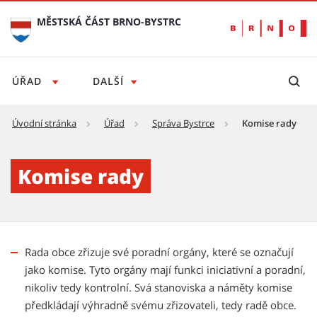
MĚSTSKÁ ČÁST BRNO-BYSTRC
ÚŘAD
DALŠÍ
Úvodní stránka
Úřad
Správa Bystrce
Komise rady
Komise rady - Městská část Brno-Bystrc
Komise rady
Rada obce zřizuje své poradní orgány, které se označují
jako komise. Tyto orgány mají funkci iniciativní a poradní,
nikoliv tedy kontrolní. Svá stanoviska a náměty komise
předkládají výhradně svému zřizovateli, tedy radě obce.