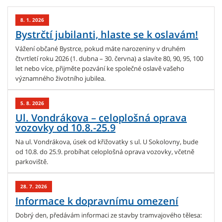
8. 1. 2026
Bystrčtí jubilanti, hlaste se k oslavám!
Vážení občané Bystrce, pokud máte narozeniny v druhém
čtvrtletí roku 2026 (1. dubna – 30. června) a slavíte 80, 90, 95, 100
let nebo více, přijměte pozvání ke společné oslavě vašeho
významného životního jubilea.
5. 8. 2026
Ul. Vondrákova – celoplošná oprava
vozovky od 10.8.-25.9
Na ul. Vondrákova, úsek od křižovatky s ul. U Sokolovny, bude
od 10.8. do 25.9. probíhat celoplošná oprava vozovky, včetně
parkoviště.
28. 7. 2026
Informace k dopravnímu omezení
Dobrý den, předávám informaci ze stavby tramvajového tělesa: