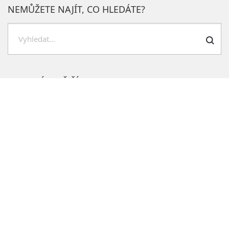
NEMŮŽETE NAJÍT, CO HLEDÁTE?
Hledat
NEJOBLÍBENĚJŠÍ SEKCE NA WEBU
Potřebuji vyřídit
Formuláře
Seznam žadatelů o byt
Rozklikávací rozpočet
Czechpoint
Volná místa
Praktické informace