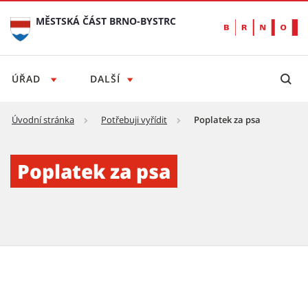
MĚSTSKÁ ČÁST BRNO-BYSTRC
ÚŘAD
DALŠÍ
Úvodní stránka
Potřebuji vyřídit
Poplatek za psa
Poplatek za psa - Městská část Brno-Bystrc
Poplatek za psa