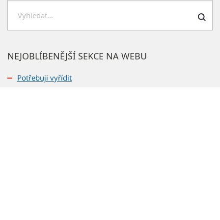
Hledat
NEJOBLÍBENĚJŠÍ SEKCE NA WEBU
Potřebuji vyřídit
Formuláře
Seznam žadatelů o byt
Rozklikávací rozpočet
Czechpoint
Volná místa
Praktické informace
Školy a školky